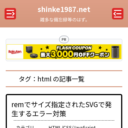
shinke1987.net
雑多な備忘録等のはず。
PR
タグ：html の記事一覧
remでサイズ指定されたSVGで発
生するエラー対策
カテゴリ
HTML/CSS/JavaScript