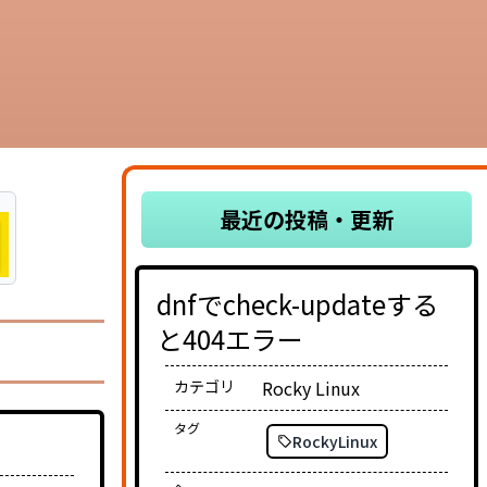
最近の投稿・更新
dnfでcheck-updateする
と404エラー
カテゴリ
Rocky Linux
タグ
RockyLinux