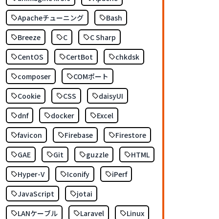
Apacheチューニング
Bash
Breeze
C
C Sharp
CentOS
CertBot
chkdsk
composer
COMポート
Cookie
CSS
daisyUI
dnf
docker
Excel
favicon
Firebase
Firestore
GAE
Git
guzzle
HTML
Hyper-V
Iconify
iPerf
JavaScript
jotai
LANケーブル
Laravel
Linux