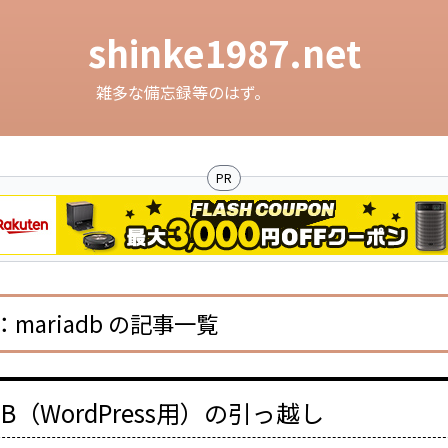
shinke1987.net
雑多な備忘録等のはず。
PR
mariadb の記事一覧
aDB（WordPress用）の引っ越し