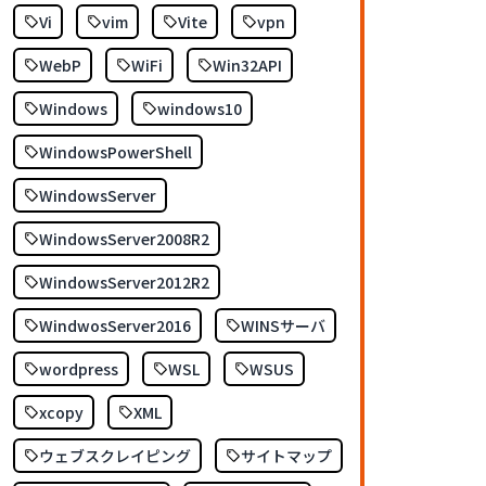
Vi
vim
Vite
vpn
WebP
WiFi
Win32API
Windows
windows10
WindowsPowerShell
WindowsServer
WindowsServer2008R2
WindowsServer2012R2
WindwosServer2016
WINSサーバ
wordpress
WSL
WSUS
xcopy
XML
ウェブスクレイピング
サイトマップ