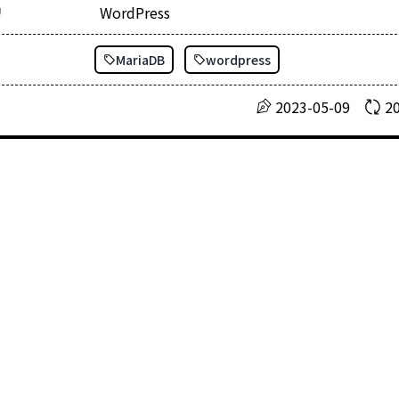
リ
WordPress
MariaDB
wordpress
2023-05-09
2