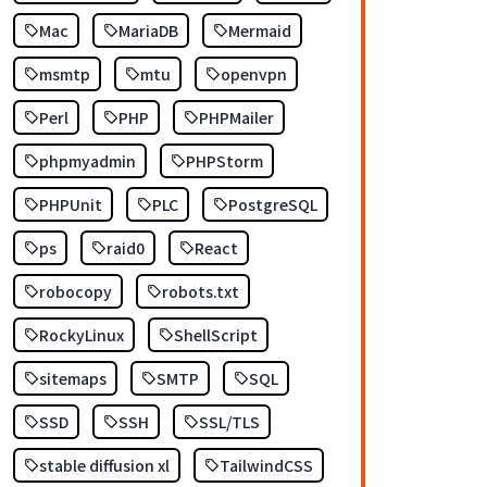
Mac
MariaDB
Mermaid
msmtp
mtu
openvpn
Perl
PHP
PHPMailer
phpmyadmin
PHPStorm
PHPUnit
PLC
PostgreSQL
ps
raid0
React
robocopy
robots.txt
RockyLinux
ShellScript
sitemaps
SMTP
SQL
SSD
SSH
SSL/TLS
stable diffusion xl
TailwindCSS